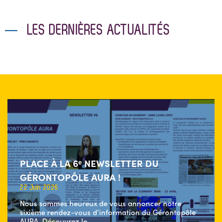
LES DERNIÈRES ACTUALITÉS
PLACE À LA 6ᵉ NEWSLETTER DU
GÉRONTOPÔLE AURA !
22 Juin 2026
Nous sommes heureux de vous annoncer notre
sixième rendez-vous d’information du Gérontopôle
AURA. Découvrez le...