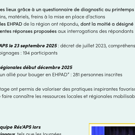
des lieux grâce à un questionnaire de diagnostic au printemps
s, matériels, freins à la mise en place d’actions
des EHPAD
de la région ont répondu
,
dont la moitié a désigné
rentes réponses proposées
aux interrogations des répondants
’APS le 23 septembre 2025
: décret de juillet 2023, compréhen
oignages : 194 participants
s régionales début décembre 2025
: un allié pour bouger en EHPAD”
: 281 personnes inscrites
age ont permis de valoriser des pratiques inspirantes favori
 faire connaître les ressources locales et régionales mobilisab
équipe Rés’APS lors
ionaux
,
tels que les Journées