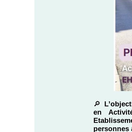
🔎
L’object
en Activi
Etablisse
personnes 