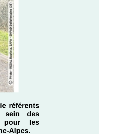
de référents
u sein des
x pour les
ne-Alpes.