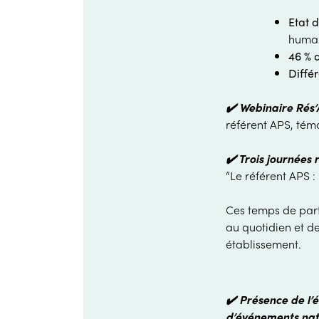
Etat 
humain
46 % 
Diffé
✔️ Webinaire Rés
référent APS, tém
✔️ Trois journée
“
Le référent APS 
Ces temps de part
au quotidien et de
établissement.
✔️ Présence de l’
d’événements nat