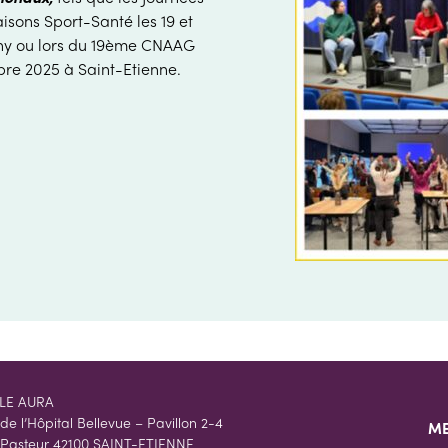
isons Sport-Santé les 19 et
chy ou lors du 19ème CNAAG
bre 2025 à Saint-Etienne.
LE AURA
 de l’Hôpital Bellevue – Pavillon 2-4
ME
 Pasteur 42100 SAINT-ETIENNE