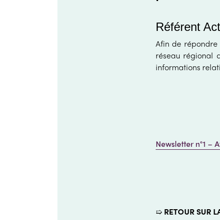
Référent Ac
Afin de répondre a
réseau régional d
informations rela
Newsletter n°1 – A
➯
RETOUR SUR LA